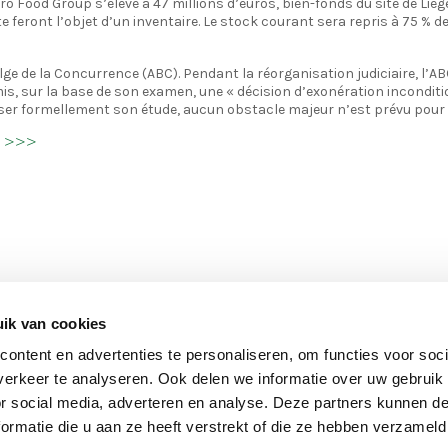
 Food Group s’élève à 47 millions d’euros, bien-fonds du site de Liège 
 feront l’objet d’un inventaire. Le stock courant sera repris à 75 % de 
elge de la Concurrence (ABC). Pendant la réorganisation judiciaire, l’
, sur la base de son examen, une « décision d’exonération inconditio
liser formellement son étude, aucun obstacle majeur n’est prévu pour 
t >>>
ik van cookies
THE COMPANY
DIRECTLY T
ontent en advertenties te personaliseren, om functies voor soci
Main
À propos
Secon
Presse
erkeer te analyseren. Ook delen we informatie over uw gebruik
Entreprises
Jobs
or social media, adverteren en analyse. Deze partners kunnen 
navigation
menu
RSE
Contact
ormatie die u aan ze heeft verstrekt of die ze hebben verzameld