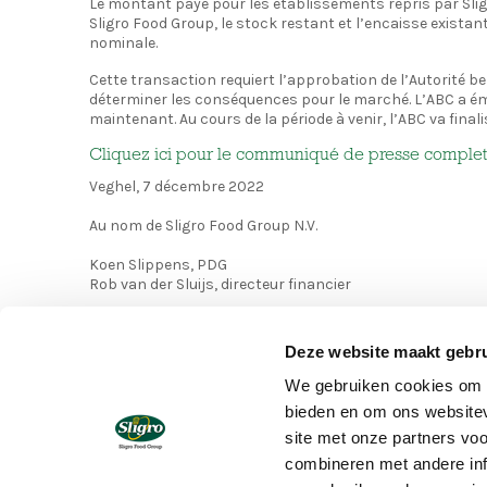
Le montant payé pour les établissements repris par Sligro
Sligro Food Group, le stock restant et l’encaisse existante
nominale.
Cette transaction requiert l’approbation de l’Autorité b
déterminer les conséquences pour le marché. L’ABC a émis
maintenant. Au cours de la période à venir, l’ABC va fina
Cliquez ici pour le communiqué de presse comple
Veghel, 7 décembre 2022
Au nom de Sligro Food Group N.V.
Koen Slippens, PDG
Rob van der Sluijs, directeur financier
Deze website maakt gebru
We gebruiken cookies om c
bieden en om ons websitev
site met onze partners vo
combineren met andere inf