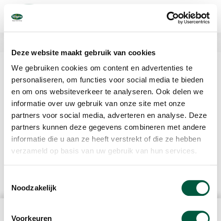
Skip
to
main
content
Deze website maakt gebruik van cookies
Halfjaarcijfers 2024
We gebruiken cookies om content en advertenties te
personaliseren, om functies voor social media te bieden
Omzet in afzetmarkten onder druk,
en om ons websiteverkeer te analyseren. Ook delen we
informatie over uw gebruik van onze site met onze
plannen op koers.
partners voor social media, adverteren en analyse. Deze
De omzet van de Groep over het eerste halfjaar 2024 bedroeg €
partners kunnen deze gegevens combineren met andere
1.393 miljoen, een afname van 0,7% ten opzichte van het eerste
informatie die u aan ze heeft verstrekt of die ze hebben
halfjaar van 2023. Desondanks bleef onze ebitda met € 55
verzameld op basis van uw gebruik van hun services.
miljoen gelijk aan vorig jaar en nam het bedrijfsresultaat met €
2 miljoen toe tot € 6 miljoen. De nettowinst nam door gestegen
rentelasten af tot een verlies van € 1 miljoen.
Toestemmingsselectie
Lees hier het volledige persbericht >>>
Noodzakelijk
THE COMPANY
Voorkeuren