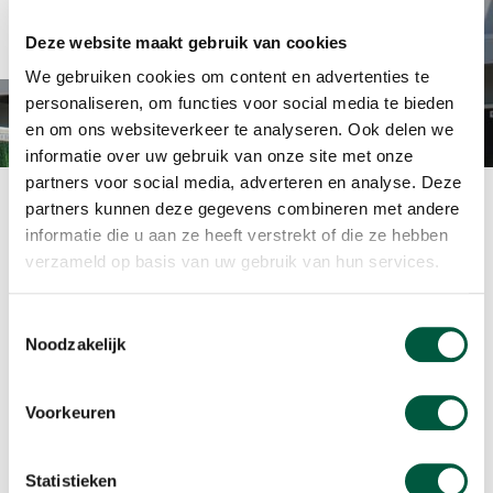
équipements, et en atteignant
des résultats ensemble
Deze website maakt gebruik van cookies
We gebruiken cookies om content en advertenties te
personaliseren, om functies voor social media te bieden
en om ons websiteverkeer te analyseren. Ook delen we
informatie over uw gebruik van onze site met onze
partners voor social media, adverteren en analyse. Deze
partners kunnen deze gegevens combineren met andere
informatie die u aan ze heeft verstrekt of die ze hebben
verzameld op basis van uw gebruik van hun services.
Qui est JAVA
Foodservice ?
Toestemmingsselectie
JAVA Foodservice aime partager ses idées
Noodzakelijk
lors de formations, lors d’événements
JAVA ON THE ROAD, par le biais de
brochures thématiques et en proposant
Voorkeuren
de nombreux plats et menus.
Découvrez le site web JAVA
Statistieken
Foodservice