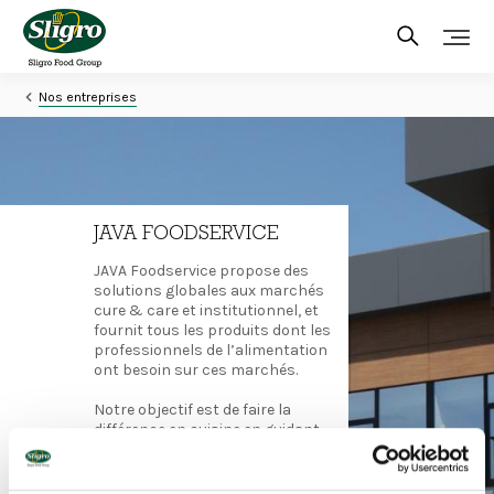
Skip
to
main
content
Nos entreprises
JAVA FOODSERVICE
JAVA Foodservice propose des
solutions globales aux marchés
cure & care et institutionnel, et
fournit tous les produits dont les
professionnels de l’alimentation
ont besoin sur ces marchés.
Notre objectif est de faire la
différence en cuisine en guidant
chaque chef, chaque
nutritionniste, chaque acheteur,
chaque responsable des