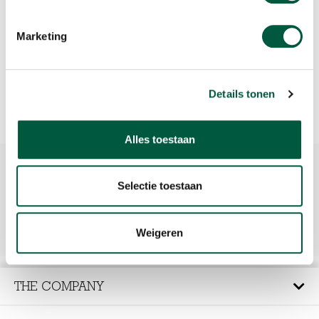
Marketing
Suivez-nous sur Twitter, Facebook, Instagram ou LinkedIn.
Details tonen
Coordonnées
Alles toestaan
Adresse
Selectie toestaan
Wingepark 10
3110 Rotselaar – Belgique
+32 (0)16 58 99 00
E-mail :
info@javafoodservice.be
Weigeren
https://www.javafoodservice.be
THE COMPANY