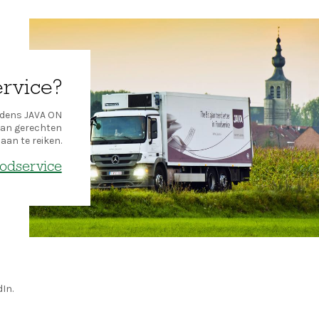
ervice?
ijdens JAVA ON
van gerechten
aan te reiken.
oodservice
In.