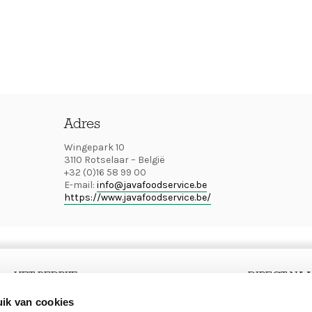
Adres
Wingepark 10
3110 Rotselaar – België
+32 (0)16 58 99 00
E-mail:
info@javafoodservice.be
https://www.javafoodservice.be/
HET BEDRIJF
DIRECT NA
Main
Over ons
Secon
Pers
ik van cookies