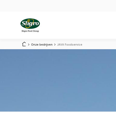
Overslaan
en
naar
de
inhoud
Main
gaan
navigation
Onze bedrijven
JAVA Foodservice