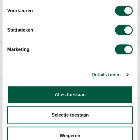
Voorkeuren
Statistieken
Marketing
HET BEDRIJF
DIRECT NAAR
Details tonen
Nederlands
Alles toestaan
Footer
COOKIES
Selectie toestaan
GEBRUIKERSVOORWAARDEN
Weigeren
WIJZIG COOKIE INSTELLING