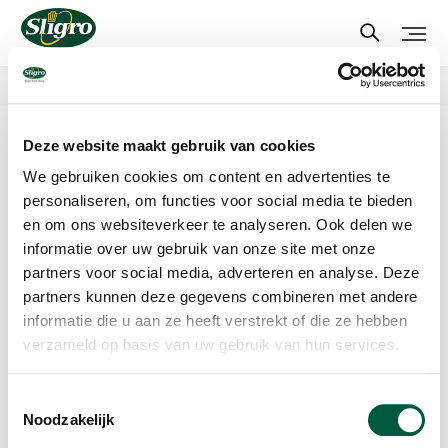
Overslaan
en
naar
de
inhoud
Over ons
gaan
Markt & doelgroep
Deze website maakt gebruik van cookies
We gebruiken cookies om content en advertenties te
personaliseren, om functies voor social media te bieden
Sligro richt zich op onderstaande klantsegmenten:
en om ons websiteverkeer te analyseren. Ook delen we
informatie over uw gebruik van onze site met onze
partners voor social media, adverteren en analyse. Deze
partners kunnen deze gegevens combineren met andere
informatie die u aan ze heeft verstrekt of die ze hebben
verzameld op basis van uw gebruik van hun services.
Toestemmingsselectie
JAVA Foodservice richt zich op onderstaande
Noodzakelijk
klantsegmenten: