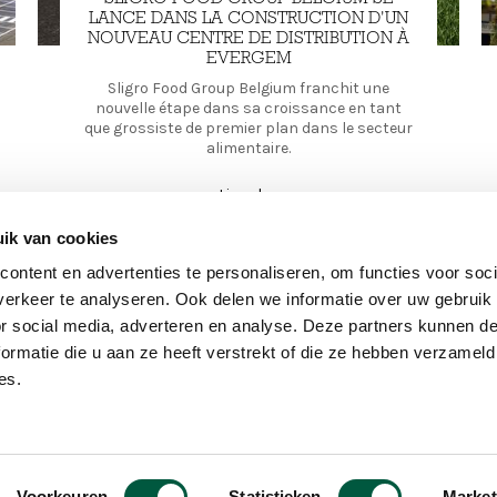
LANCE DANS LA CONSTRUCTION D'UN
NOUVEAU CENTRE DE DISTRIBUTION À
EVERGEM
Sligro Food Group Belgium franchit une
nouvelle étape dans sa croissance en tant
que grossiste de premier plan dans le secteur
alimentaire.
Lire plus
ik van cookies
1
2
3
4
5
››
Next
| »
Last
ontent en advertenties te personaliseren, om functies voor soci
page
page
erkeer te analyseren. Ook delen we informatie over uw gebruik
or social media, adverteren en analyse. Deze partners kunnen 
ormatie die u aan ze heeft verstrekt of die ze hebben verzameld
THE COMPANY
DIRECTLY T
es.
Main
À propos
Secon
Presse
Entreprises
Jobs
navigation
menu
RSE
Contact
Voorkeuren
Statistieken
Market